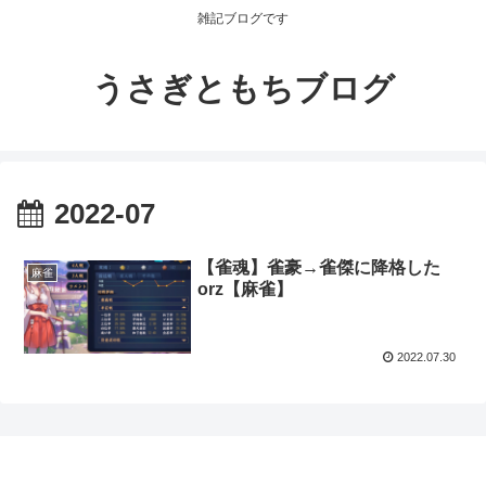
雑記ブログです
うさぎともちブログ
2022-07
【雀魂】雀豪→雀傑に降格した
麻雀
orz【麻雀】
2022.07.30